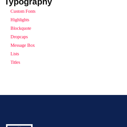
Typography
Custom Fonts
Highlights
Blockquote
Dropcaps
Message Box
Lists
Titles