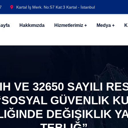
7
Kartal İş Merk. No:57 Kat:3 Kartal - İstanbul
ayfa
Hakkımızda
Hizmetlerimiz
Medya
K
RIH VE 32650 SAYILI R
“SOSYAL GÜVENLIK K
ĞINDE DEĞIŞIKLIK Y
TEBLIĞ”