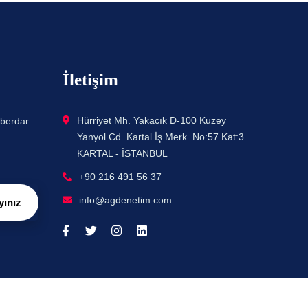
İletişim
Hürriyet Mh. Yakacık D-100 Kuzey
aberdar
Yanyol Cd. Kartal İş Merk. No:57 Kat:3
KARTAL - İSTANBUL
+90 216 491 56 37
info@agdenetim.com
yınız