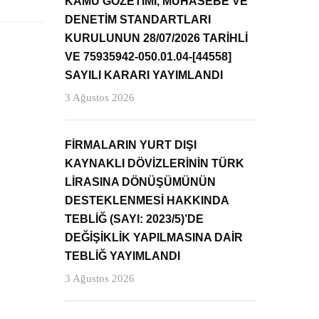
KAMU GÖZETİMİ, MUHASEBE VE
DENETİM STANDARTLARI
KURULUNUN 28/07/2026 TARİHLİ
VE 75935942-050.01.04-[44558]
SAYILI KARARI YAYIMLANDI
3 Ağustos 2026
FİRMALARIN YURT DIŞI
KAYNAKLI DÖVİZLERİNİN TÜRK
LİRASINA DÖNÜŞÜMÜNÜN
DESTEKLENMESİ HAKKINDA
TEBLİĞ (SAYI: 2023/5)’DE
DEĞİŞİKLİK YAPILMASINA DAİR
TEBLİĞ YAYIMLANDI
3 Ağustos 2026