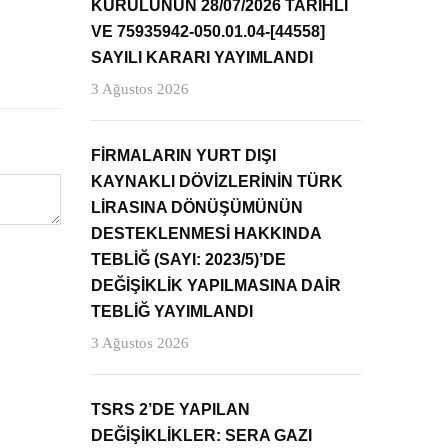
KURULUNUN 28/07/2026 TARİHLİ
VE 75935942-050.01.04-[44558]
SAYILI KARARI YAYIMLANDI
3 Ağustos 2026
FİRMALARIN YURT DIŞI
KAYNAKLI DÖVİZLERİNİN TÜRK
LİRASINA DÖNÜŞÜMÜNÜN
DESTEKLENMESİ HAKKINDA
TEBLİĞ (SAYI: 2023/5)’DE
DEĞİŞİKLİK YAPILMASINA DAİR
TEBLİĞ YAYIMLANDI
3 Ağustos 2026
TSRS 2’DE YAPILAN
DEĞİŞİKLİKLER: SERA GAZI