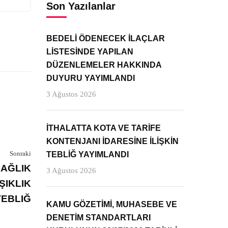
Son Yazılanlar
BEDELİ ÖDENECEK İLAÇLAR
LİSTESİNDE YAPILAN
DÜZENLEMELER HAKKINDA
DUYURU YAYIMLANDI
3 Ağustos 2026
İTHALATTA KOTA VE TARİFE
KONTENJANI İDARESİNE İLİŞKİN
Sonraki
TEBLİĞ YAYIMLANDI
SAĞLIK
3 Ağustos 2026
ŞIKLIK
TEBLIĞ
KAMU GÖZETİMİ, MUHASEBE VE
DENETİM STANDARTLARI