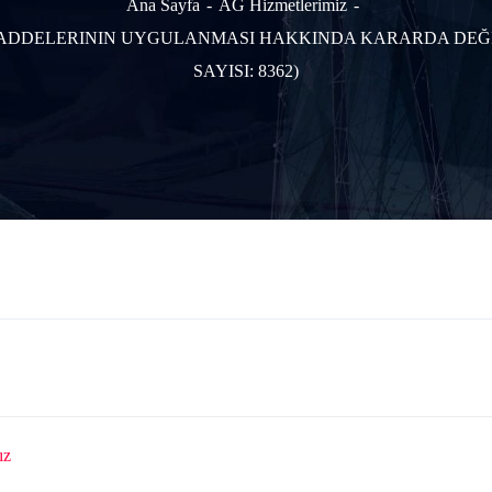
Ana Sayfa
AG Hizmetlerimiz
ADDELERININ UYGULANMASI HAKKINDA KARARDA DEĞI
SAYISI: 8362)
ız