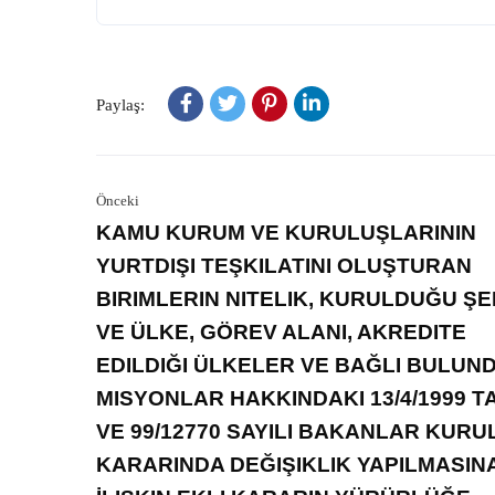
Paylaş:
Önceki
KAMU KURUM VE KURULUŞLARININ
YURTDIŞI TEŞKILATINI OLUŞTURAN
BIRIMLERIN NITELIK, KURULDUĞU ŞE
VE ÜLKE, GÖREV ALANI, AKREDITE
EDILDIĞI ÜLKELER VE BAĞLI BULUN
MISYONLAR HAKKINDAKI 13/4/1999 TA
VE 99/12770 SAYILI BAKANLAR KURU
KARARINDA DEĞIŞIKLIK YAPILMASIN