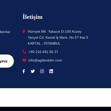
İletişim
Hürriyet Mh. Yakacık D-100 Kuzey
aberdar
Yanyol Cd. Kartal İş Merk. No:57 Kat:3
KARTAL - İSTANBUL
+90 216 491 56 37
info@agdenetim.com
yınız