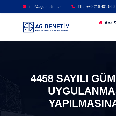
info@agdenetim.com
TEL: +90 216 491 56 3
Ana S
4458 SAYILI G
UYGULANMAS
YAPILMASINA