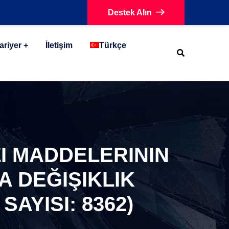
Destek Alın
ariyer
İletişim
Türkçe
I MADDELERININ
 DEĞIŞIKLIK
AYISI: 8362)