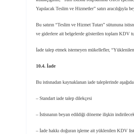
Yapılacak Teslim ve Hizmetler” satırı aracılığıyla bey
Bu satırın “Teslim ve Hizmet Tutarı” sütununa istis
ve giderlere ait belgelerde gösterilen toplam KDV tut
İade talep etmek istemeyen mükellefler, “Yüklenile
10.4. İade
Bu istisnadan kaynaklanan iade taleplerinde aşağıdak
– Standart iade talep dilekçesi
– İstisnanın beyan edildiği döneme ilişkin indirilec
– İade hakkı doğuran işleme ait yüklenilen KDV list