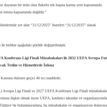
ne dayanan bir ürün olan flakeler tek başına karma yem kapsamında
mi istisna kapsamında değildir.”
bölümlerinde yer alan “31/12/2025” ibareleri “31/12/2035” olarak
le birlikte aşağıdaki şekilde değiştirilmiştir.
FA Konferans Ligi Finali Müsabakaları ile 2032 UEFA Avrupa Fut
ak Teslim ve Hizmetlerde İstisna
ı Kanuna eklenen geçici 46 ncı maddede;
) Avrupa Ligi Finali ve 2027 UEFA Konferans Ligi Finali müsabakaları
una ilişkin olmak üzere UEFA, katılımcı takımlar ve organizasyonda
ezi Türkiye’de bulunmayanlara, bu müsabakalar ve organizasyon dolayısıy