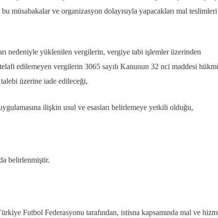
rın bu müsabakalar ve organizasyon dolayısıyla yapacakları mal teslimleri
rı nedeniyle yüklenilen vergilerin, vergiye tabi işlemler üzerinden
a telafi edilemeyen vergilerin 3065 sayılı Kanunun 32 nci maddesi hükm
alebi üzerine iade edileceği,
ygulamasına ilişkin usul ve esasları belirlemeye yetkili olduğu,
a belirlenmiştir.
ürkiye Futbol Federasyonu tarafından, istisna kapsamında mal ve hizm