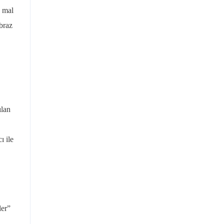
n mal
braz
ılan
ı ile
ler”