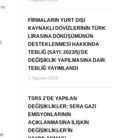
 ve
FİRMALARIN YURT DIŞI
KAYNAKLI DÖVİZLERİNİN TÜRK
LİRASINA DÖNÜŞÜMÜNÜN
ü
DESTEKLENMESİ HAKKINDA
TEBLİĞ (SAYI: 2023/5)’DE
DEĞİŞİKLİK YAPILMASINA DAİR
TEBLİĞ YAYIMLANDI
3 Ağustos 2026
TSRS 2’DE YAPILAN
DEĞİŞİKLİKLER: SERA GAZI
EMİSYONLARININ
AÇIKLANMASINA İLİŞKİN
DEĞİŞİKLİKLER’İN
et