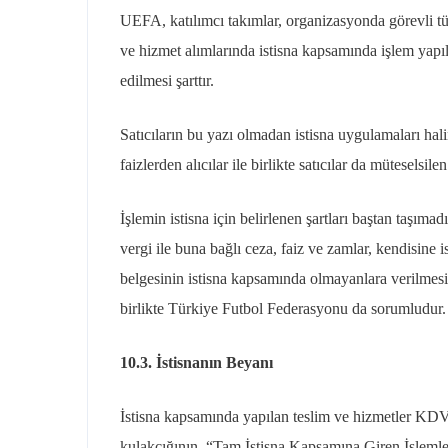
UEFA, katılımcı takımlar, organizasyonda görevli tü
ve hizmet alımlarında istisna kapsamında işlem yapı
edilmesi şarttır.
Satıcıların bu yazı olmadan istisna uygulamaları hal
faizlerden alıcılar ile birlikte satıcılar da müteselsil
İşlemin istisna için belirlenen şartları baştan taşımad
vergi ile buna bağlı ceza, faiz ve zamlar, kendisine 
belgesinin istisna kapsamında olmayanlara verilmesi h
birlikte Türkiye Futbol Federasyonu da sorumludur.
10.3. İstisnanın Beyanı
İstisna kapsamında yapılan teslim ve hizmetler KD
kulakçığının, “Tam İstisna Kapsamına Giren İşlem