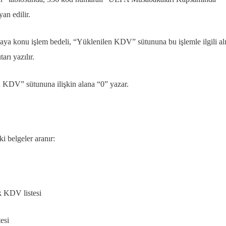
an edilir.
naya konu işlem bedeli, “Yüklenilen KDV” sütununa bu işlemle ilgili a
arı yazılır.
n KDV” sütununa ilişkin alana “0” yazar.
i belgeler aranır:
ek KDV listesi
esi