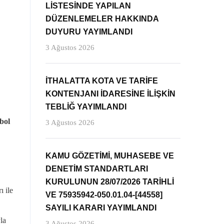
LİSTESİNDE YAPILAN
DÜZENLEMELER HAKKINDA
DUYURU YAYIMLANDI
3 Ağustos 2026
İTHALATTA KOTA VE TARİFE
KONTENJANI İDARESİNE İLİŞKİN
TEBLİĞ YAYIMLANDI
bol
3 Ağustos 2026
KAMU GÖZETİMİ, MUHASEBE VE
DENETİM STANDARTLARI
KURULUNUN 28/07/2026 TARİHLİ
 ile
VE 75935942-050.01.04-[44558]
SAYILI KARARI YAYIMLANDI
la
3 Ağustos 2026