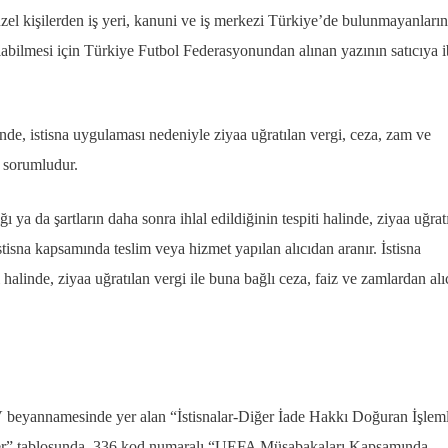
zel kişilerden iş yeri, kanuni ve iş merkezi Türkiye’de bulunmayanları
labilmesi için Türkiye Futbol Federasyonundan alınan yazının satıcıya i
inde, istisna uygulaması nedeniyle ziyaa uğratılan vergi, ceza, zam ve
en sorumludur.
ığı ya da şartların daha sonra ihlal edildiğinin tespiti halinde, ziyaa uğrat
istisna kapsamında teslim veya hizmet yapılan alıcıdan aranır. İstisna
alinde, ziyaa uğratılan vergi ile buna bağlı ceza, faiz ve zamlardan alıc
V beyannamesinde yer alan “İstisnalar-Diğer İade Hakkı Doğuran İşlem
ler” tablosunda, 336 kod numaralı “UEFA Müsabakaları Kapsamında