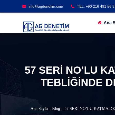
info@agdenetim.com
TEL: +90 216 491 56 3
Ana S
57 SERİ NO’LU 
TEBLİĞİNDE D
Ana Sayfa
Blog
57 SERİ NO’LU KATMA D