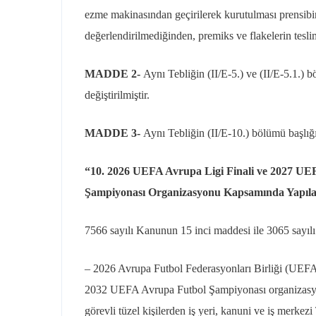
ezme makinasından geçirilerek kurutulması prensibi
değerlendirilmediğinden, premiks ve flakelerin tesli
MADDE 2-
Aynı Tebliğin (II/E-5.) ve (II/E-5.1.) 
değiştirilmiştir.
MADDE 3-
Aynı Tebliğin (II/E-10.) bölümü başlığı i
“10. 2026 UEFA Avrupa Ligi Finali ve 2027 UE
Şampiyonası Organizasyonu Kapsamında Yapılac
7566 sayılı Kanunun 15 inci maddesi ile 3065 sayıl
– 2026 Avrupa Futbol Federasyonları Birliği (UEFA
2032 UEFA Avrupa Futbol Şampiyonası organizasyon
görevli tüzel kişilerden iş yeri, kanuni ve iş merk