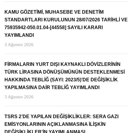
KAMU GÖZETİMİ, MUHASEBE VE DENETİM
STANDARTLARI KURULUNUN 28/07/2026 TARİHLİ VE
75935942-050.01.04-[44558] SAYILI KARARI
YAYIMLANDI
3 Ağustos 2026
FİRMALARIN YURT DIŞI KAYNAKLI DÖVİZLERİNİN
TÜRK LİRASINA DÖNÜŞÜMÜNÜN DESTEKLENMESİ
HAKKINDA TEBLİĞ (SAYI: 2023/5)’DE DEĞİŞİKLİK
YAPILMASINA DAİR TEBLİĞ YAYIMLANDI
3 Ağustos 2026
TSRS 2’DE YAPILAN DEĞİŞİKLİKLER: SERA GAZI
EMİSYONLARININ AÇIKLANMASINA İLİŞKİN
DEĞİŞİKLİKLER’İN YAYIMLANMASI