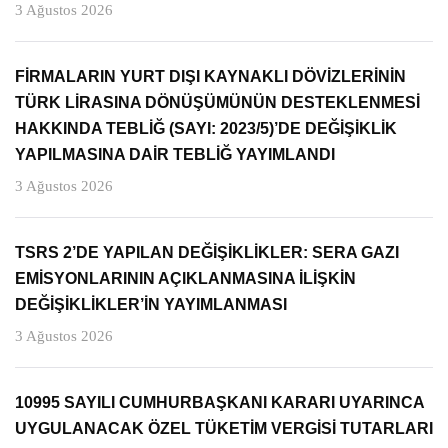
3 Ağustos 2026
FİRMALARIN YURT DIŞI KAYNAKLI DÖVİZLERİNİN
TÜRK LİRASINA DÖNÜŞÜMÜNÜN DESTEKLENMESİ
HAKKINDA TEBLİĞ (SAYI: 2023/5)’DE DEĞİŞİKLİK
YAPILMASINA DAİR TEBLİĞ YAYIMLANDI
3 Ağustos 2026
TSRS 2’DE YAPILAN DEĞİŞİKLİKLER: SERA GAZI
EMİSYONLARININ AÇIKLANMASINA İLİŞKİN
DEĞİŞİKLİKLER’İN YAYIMLANMASI
3 Ağustos 2026
10995 SAYILI CUMHURBAŞKANI KARARI UYARINCA
UYGULANACAK ÖZEL TÜKETİM VERGİSİ TUTARLARI