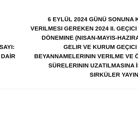
6 EYLÜL 2024 GÜNÜ SONUNA
VERILMESI GEREKEN 2024 II. GEÇICI
DÖNEMINE (NISAN-MAYIS-HAZIRA
SAYI:
GELIR VE KURUM GEÇICI
 DAİR
BEYANNAMELERININ VERILME VE
SÜRELERININ UZATILMASINA İ
SIRKÜLER YAYI