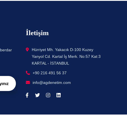
İletişim
Hürriyet Mh. Yakacık D-100 Kuzey
aberdar
Yanyol Cd. Kartal İş Merk. No:57 Kat:3
KARTAL - İSTANBUL
+90 216 491 56 37
info@agdenetim.com
yınız