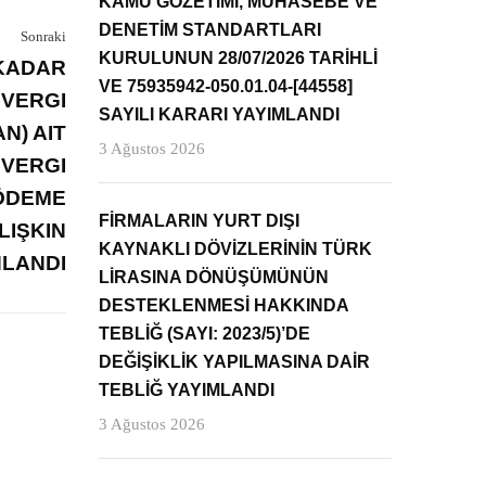
KAMU GÖZETİMİ, MUHASEBE VE
DENETİM STANDARTLARI
Sonraki
KURULUNUN 28/07/2026 TARİHLİ
 KADAR
VE 75935942-050.01.04-[44558]
 VERGI
SAYILI KARARI YAYIMLANDI
N) AIT
3 Ağustos 2026
 VERGI
 ÖDEME
FİRMALARIN YURT DIŞI
LIŞKIN
KAYNAKLI DÖVİZLERİNİN TÜRK
NLANDI
LİRASINA DÖNÜŞÜMÜNÜN
DESTEKLENMESİ HAKKINDA
TEBLİĞ (SAYI: 2023/5)’DE
DEĞİŞİKLİK YAPILMASINA DAİR
TEBLİĞ YAYIMLANDI
3 Ağustos 2026