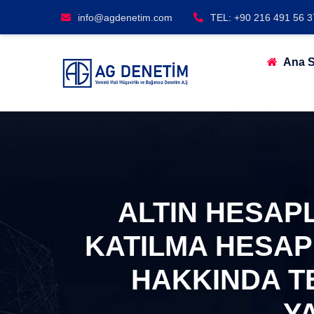
info@agdenetim.com
TEL: +90 216 491 56 3
Ana S
ALTIN HESAP
KATILMA HESA
HAKKINDA TEB
Y