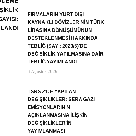
 ÖDEME
ŞİKLİK
FİRMALARIN YURT DIŞI
AYISI:
KAYNAKLI DÖVİZLERİNİN TÜRK
MLANDI
LİRASINA DÖNÜŞÜMÜNÜN
DESTEKLENMESİ HAKKINDA
TEBLİĞ (SAYI: 2023/5)’DE
DEĞİŞİKLİK YAPILMASINA DAİR
TEBLİĞ YAYIMLANDI
3 Ağustos 2026
TSRS 2’DE YAPILAN
DEĞİŞİKLİKLER: SERA GAZI
EMİSYONLARININ
AÇIKLANMASINA İLİŞKİN
DEĞİŞİKLİKLER’İN
YAYIMLANMASI