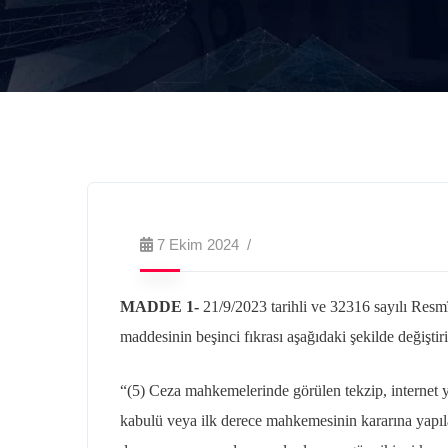
7 Ekim 2024
MADDE 1-
21/9/2023
tarihli ve 32316 sayılı Res
maddesinin beşinci fıkrası aşağıdaki şekilde değiştiri
“(5) Ceza mahkemelerinde görülen tekzip, internet yay
kabulü veya ilk derece mahkemesinin kararına yapılan