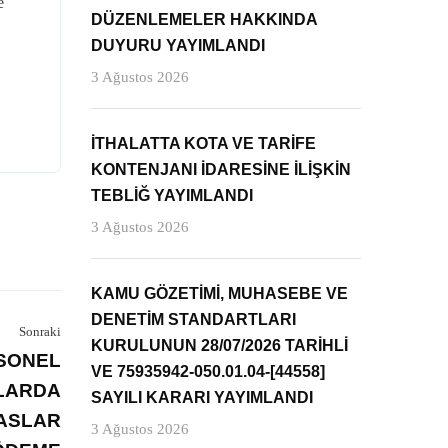
e
DÜZENLEMELER HAKKINDA
DUYURU YAYIMLANDI
3 Ağustos 2026
İTHALATTA KOTA VE TARİFE
KONTENJANI İDARESİNE İLİŞKİN
TEBLİĞ YAYIMLANDI
3 Ağustos 2026
KAMU GÖZETİMİ, MUHASEBE VE
DENETİM STANDARTLARI
Sonraki
KURULUNUN 28/07/2026 TARİHLİ
SONEL
VE 75935942-050.01.04-[44558]
SLARDA
SAYILI KARARI YAYIMLANDI
SASLAR
3 Ağustos 2026