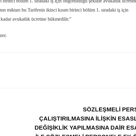
birinci bölüm 1. sıradaki iş için öngörüldüğü şekilde avukatlık ücretin
n miktarı bu Tarifenin ikinci kısım birinci bölüm 1. sıradaki iş için
 kadar avukatlık ücretine hükmedilir.”
rer.
SÖZLEŞMELİ PER
ÇALIŞTIRILMASINA İLİŞKİN ESA
DEĞİŞİKLİK YAPILMASINA DAİR E