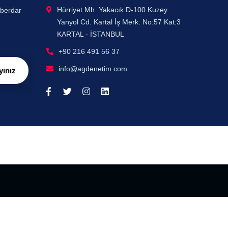
Hürriyet Mh. Yakacık D-100 Kuzey
aberdar
Yanyol Cd. Kartal İş Merk. No:57 Kat:3
KARTAL - İSTANBUL
+90 216 491 56 37
info@agdenetim.com
yınız