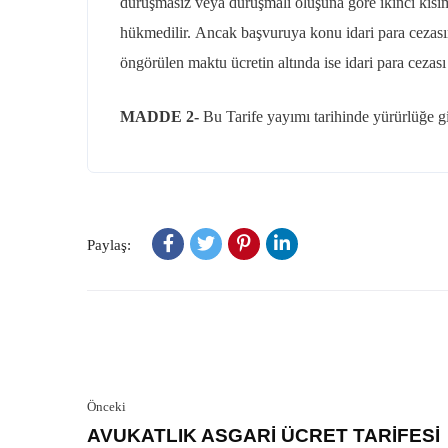
duruşmasız veya duruşmalı oluşuna göre ikinci kısım 
hükmedilir.
Ancak başvuruya konu idari para cezasını
öngörülen maktu ücretin altında ise idari para cezası
MADDE 2-
Bu Tarife yayımı tarihinde yürürlüğe gi
Paylaş:
Önceki
AVUKATLIK ASGARİ ÜCRET TARİFESİ