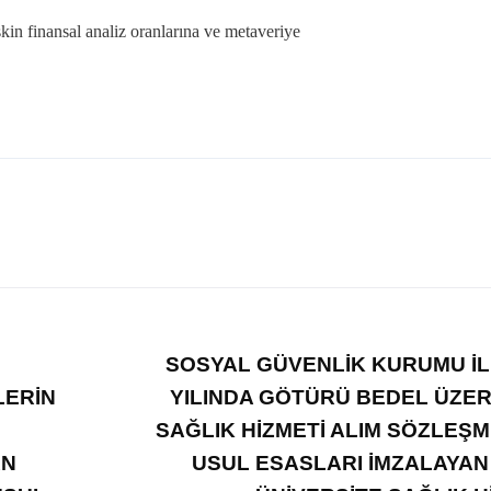
şkin finansal analiz oranlarına ve metaveriye
SOSYAL GÜVENLİK KURUMU İL
LERİN
YILINDA GÖTÜRÜ BEDEL ÜZE
SAĞLIK HİZMETİ ALIM SÖZLEŞM
AN
USUL ESASLARI İMZALAYA