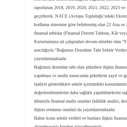
raporlanan 2018, 2019, 2020, 2021, 2022, 2023 ve 202
geçirilerek, NACE (Avrupa Topluluğu’ndaki Ekonomik
kodlama sistemine göre belirlenmiş olan 22 Ana ve 
finansal tablolar (Finansal Durum Tablosu, Kâr vey
Kurumumuza ait çalışmaları devam etmekte olan “Fi
aracılığıyla “Bağımsız Denetime Tabi Sektör Veriler
yayımlanmaktadır.
Bağımsız denetime tabi olan şirketlere ilişkin finansal
yapılması ve analiz sonucunda şirketlerin zayıf ve gü
faaliyet gösterdikleri sektör içerisindeki konumların
değerlendirmelerini daha sağlıklı yapabilmelerini sağ
itibarıyla finansal analiz oranları (kârlılık analizi, de
ilişkin ortalama oranlar) da yayımlanmaktadır.
Bahse konu sektör verileri ve bunlara ilişkin finansal
aktarılmasıyla beraber güncellenmiştir.