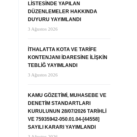
LİSTESİNDE YAPILAN
DÜZENLEMELER HAKKINDA
DUYURU YAYIMLANDI
3 Ağustos 2026
İTHALATTA KOTA VE TARİFE
KONTENJANI İDARESİNE İLİŞKİN
TEBLİĞ YAYIMLANDI
3 Ağustos 2026
KAMU GÖZETİMİ, MUHASEBE VE
DENETİM STANDARTLARI
KURULUNUN 28/07/2026 TARİHLİ
VE 75935942-050.01.04-[44558]
SAYILI KARARI YAYIMLANDI
3 Ağustos 2026