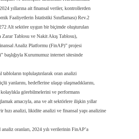
4 yıllarına ait finansal veriler, kontrollerden
 Faaliyetlerin İstatistiki Sınıflaması) Rev.2
272 Alt sektöre uygun bir biçimde oluşturulan
a Zarar Tablosu ve Nakit Akış Tablosu),
nansal Analiz Platformu (FinAP)” projesi
i” başlığıyla Kurumumuz internet sitesinde
 tabloların toplulaştırılarak oran analizi
çlü yanlarını, hedeflerine ulaşıp ulaşmadıklarını,
ı kolaylıkla görebilmelerini ve performans
lamak amacıyla, ana ve alt sektörlere ilişkin yıllar
vir hızı analizi, likidite analizi ve finansal yapı analizine
 analiz oranları, 2024 yılı verilerinin FinAP’a