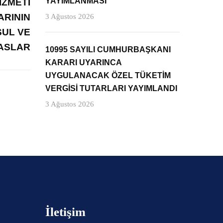
YAYIMLANMASI
İZMETİ
RININ
3 Ağustos 2026
SUL VE
ASLAR
10995 SAYILI CUMHURBAŞKANI
KARARI UYARINCA
UYGULANACAK ÖZEL TÜKETİM
VERGİSİ TUTARLARI YAYIMLANDI
3 Ağustos 2026
İletişim