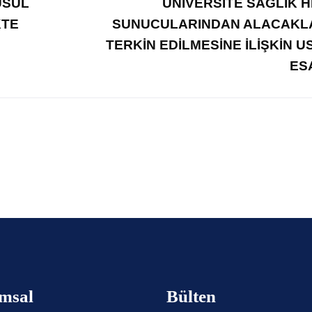
USUL
ÜNİVERSİTE SAĞLIK H
KTE
SUNUCULARINDAN ALACAKLA
TERKİN EDİLMESİNE İLİŞKİN U
ES
msal
Bülten