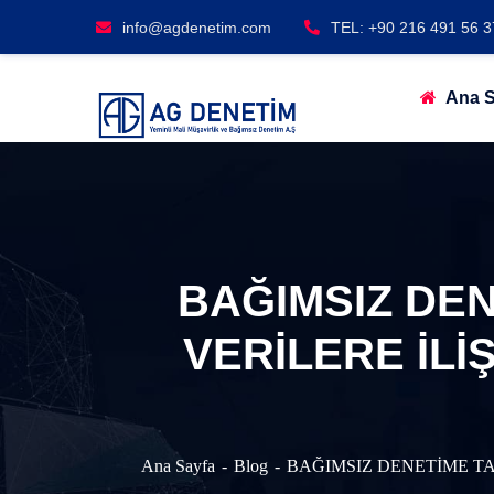
info@agdenetim.com
TEL: +90 216 491 56 3
Ana S
BAĞIMSIZ DEN
VERİLERE İLİ
Ana Sayfa
Blog
BAĞIMSIZ DENETİME TA