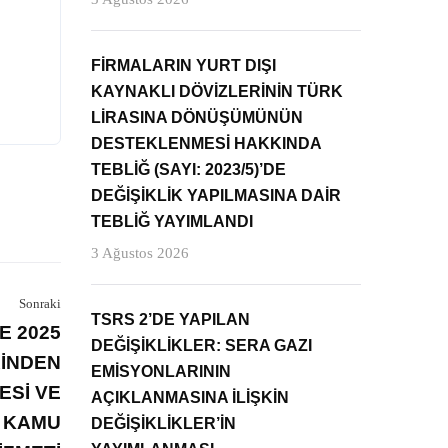
FİRMALARIN YURT DIŞI
KAYNAKLI DÖVİZLERİNİN TÜRK
LİRASINA DÖNÜŞÜMÜNÜN
DESTEKLENMESİ HAKKINDA
TEBLİĞ (SAYI: 2023/5)’DE
DEĞİŞİKLİK YAPILMASINA DAİR
TEBLİĞ YAYIMLANDI
3 Ağustos 2026
Sonraki
TSRS 2’DE YAPILAN
E 2025
DEĞİŞİKLİKLER: SERA GAZI
RİNDEN
EMİSYONLARININ
ESİ VE
AÇIKLANMASINA İLİŞKİN
N KAMU
DEĞİŞİKLİKLER’İN