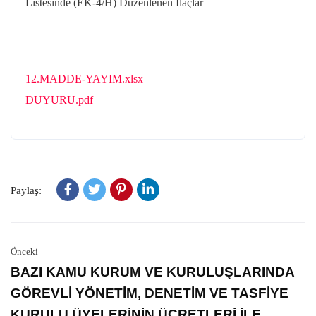
Listesinde (EK-4/H) Düzenlenen İlaçlar
12.MADDE-YAYIM.xlsx
DUYURU.pdf
Paylaş:
Önceki
BAZI KAMU KURUM VE KURULUŞLARINDA
GÖREVLİ YÖNETİM, DENETİM VE TASFİYE
KURULU ÜYELERİNİN ÜCRETLERİ İLE