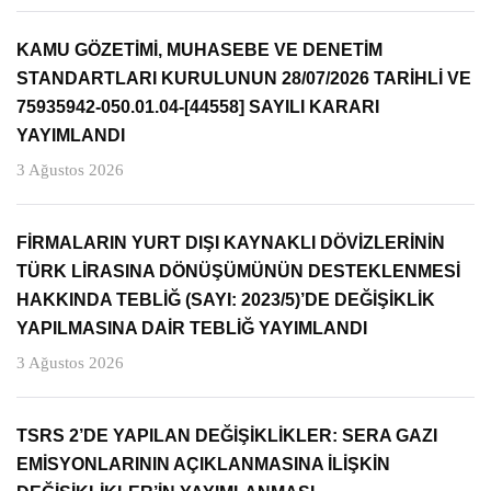
KAMU GÖZETİMİ, MUHASEBE VE DENETİM
STANDARTLARI KURULUNUN 28/07/2026 TARİHLİ VE
75935942-050.01.04-[44558] SAYILI KARARI
YAYIMLANDI
3 Ağustos 2026
FİRMALARIN YURT DIŞI KAYNAKLI DÖVİZLERİNİN
TÜRK LİRASINA DÖNÜŞÜMÜNÜN DESTEKLENMESİ
HAKKINDA TEBLİĞ (SAYI: 2023/5)’DE DEĞİŞİKLİK
YAPILMASINA DAİR TEBLİĞ YAYIMLANDI
3 Ağustos 2026
TSRS 2’DE YAPILAN DEĞİŞİKLİKLER: SERA GAZI
EMİSYONLARININ AÇIKLANMASINA İLİŞKİN