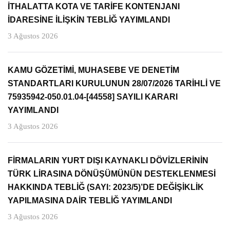
İTHALATTA KOTA VE TARİFE KONTENJANI
İDARESİNE İLİŞKİN TEBLİĞ YAYIMLANDI
3 Ağustos 2026
KAMU GÖZETİMİ, MUHASEBE VE DENETİM
STANDARTLARI KURULUNUN 28/07/2026 TARİHLİ VE
75935942-050.01.04-[44558] SAYILI KARARI
YAYIMLANDI
3 Ağustos 2026
FİRMALARIN YURT DIŞI KAYNAKLI DÖVİZLERİNİN
TÜRK LİRASINA DÖNÜŞÜMÜNÜN DESTEKLENMESİ
HAKKINDA TEBLİĞ (SAYI: 2023/5)’DE DEĞİŞİKLİK
YAPILMASINA DAİR TEBLİĞ YAYIMLANDI
3 Ağustos 2026