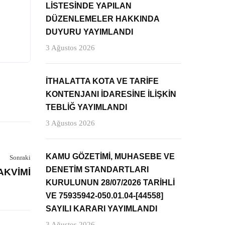
LİSTESİNDE YAPILAN
DÜZENLEMELER HAKKINDA
DUYURU YAYIMLANDI
3 Ağustos 2026
İTHALATTA KOTA VE TARİFE
KONTENJANI İDARESİNE İLİŞKİN
TEBLİĞ YAYIMLANDI
3 Ağustos 2026
KAMU GÖZETİMİ, MUHASEBE VE
Sonraki
DENETİM STANDARTLARI
AKVİMİ
KURULUNUN 28/07/2026 TARİHLİ
VE 75935942-050.01.04-[44558]
SAYILI KARARI YAYIMLANDI
3 Ağustos 2026