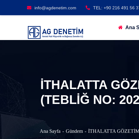
info@agdenetim.com
TEL: +90 216 491 56 3
Ana S
İTHALATTA GÖZ
(TEBLİĞ NO: 20
Ana Sayfa
Gündem
İTHALATTA GÖZETİM 