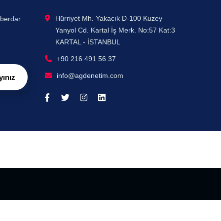
Hürriyet Mh. Yakacık D-100 Kuzey
aberdar
Yanyol Cd. Kartal İş Merk. No:57 Kat:3
KARTAL - İSTANBUL
+90 216 491 56 37
info@agdenetim.com
yınız