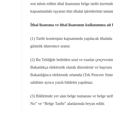
son tahsis edilen ithal lisansının belge tarihi üzeri
kapsamındaki eşyanın tüm ithalat işlemlerinin tamam
İthal lisansına ve ithal lisansının kullanımına ait b
(1) Tarife kontenjanı kapsamında yapılacak ithalatta
gümrük idaresince aranır.
(2) Bu Tebliğde belirtilen usul ve esaslar çerçevesind
Bakanlıkça elektronik olarak düzenlenir ve başvuru f
Bakanlığınca elektronik ortamda (Tek Pencere Sistemi
sahibine ayrıca yazılı bildirim yapılmaz.
(3) Bildirimde yer alan belge numarası ve belge ta
No” ve “Belge Tarihi” alanlarında beyan edilir.