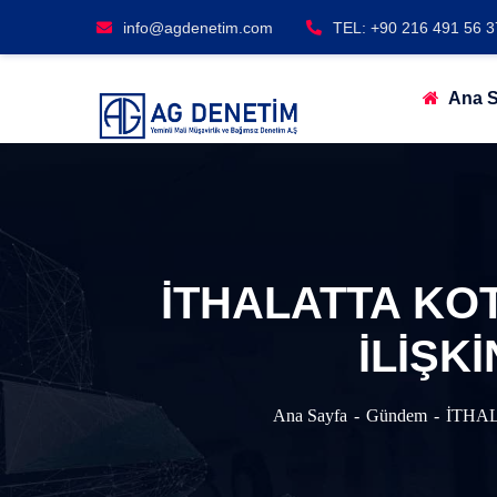
info@agdenetim.com
TEL: +90 216 491 56 3
Ana S
İTHALATTA KO
İLİŞKİ
Ana Sayfa
Gündem
İTHAL