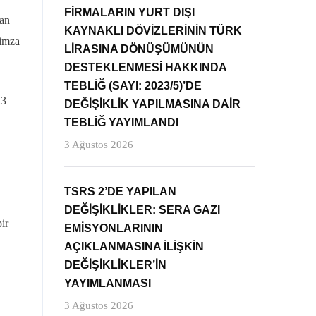
FİRMALARIN YURT DIŞI
lan
KAYNAKLI DÖVİZLERİNİN TÜRK
 imza
LİRASINA DÖNÜŞÜMÜNÜN
DESTEKLENMESİ HAKKINDA
TEBLİĞ (SAYI: 2023/5)’DE
23
DEĞİŞİKLİK YAPILMASINA DAİR
TEBLİĞ YAYIMLANDI
3 Ağustos 2026
TSRS 2’DE YAPILAN
DEĞİŞİKLİKLER: SERA GAZI
ir
EMİSYONLARININ
AÇIKLANMASINA İLİŞKİN
DEĞİŞİKLİKLER’İN
YAYIMLANMASI
3 Ağustos 2026