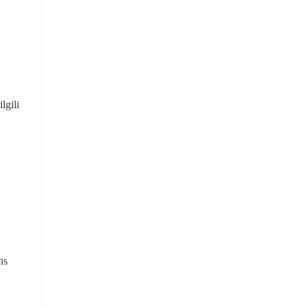
lgili
ns