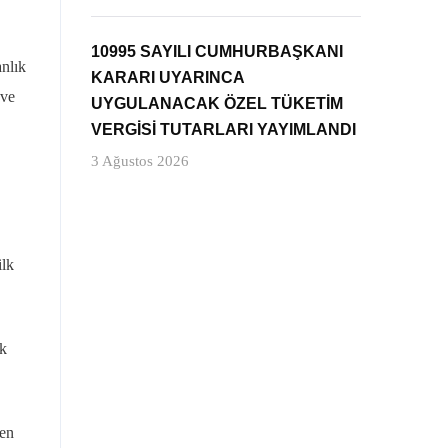
10995 SAYILI CUMHURBAŞKANI
anlık
KARARI UYARINCA
 ve
UYGULANACAK ÖZEL TÜKETİM
VERGİSİ TUTARLARI YAYIMLANDI
3 Ağustos 2026
ilk
ük
 en