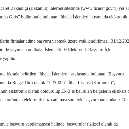
Ticaret Bakanlığı (Bakanlık) internet sitesinde (www.ticaret.gov.tr) yer a
ına Giriş” bölümünde bulunan “İthalat İşlemleri” kısmında elektronik
ilerin firmalar adına başvuru yapmak üzere yetkilendirilmesi, 31/12/20
te’de yayımlanan İthalat İşlemlerinde Elektronik Başvuru İçin
 yapılır.
ci fıkrada belirtilen “İthalat İşlemleri” sayfasında bulunan “Başvuru
ekranında Belge Türü olarak “TPS-0951-İthal Lisansı (Korunma)”,
nun elektronik olarak doldurulup Ek-3’te belirtilen belgelerin eksiksiz b
cı tarafından elektronik imza atılması suretiyle başvuru tamamlanır. Bir
niyle başvuru yapılamaması halinde, başvurular fiziksel olarak da