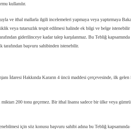
rmu kullanılır.
yla ve ithal mallarla ilgili incelemeleri yapmaya veya yaptırmaya Bak
klik veya tutarsızlık tespit edilmesi halinde ek bilgi ve belge istenebilir
 tarafından giderilinceye kadar talep karşılanmaz. Bu Tebliğ kapsamında
ık tarafından başvuru sahibinden istenebilir.
enjanı İdaresi Hakkında Kararın 4 üncü maddesi çerçevesinde, ilk gelen 
anı miktarı 200 tonu geçemez. Bir ithal lisansı sadece bir ülke veya gümr
enlenebilmesi için söz konusu başvuru sahibi adına bu Tebliğ kapsamında