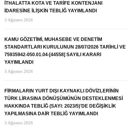
İTHALATTA KOTA VE TARİFE KONTENJANI
İDARESİNE İLİŞKİN TEBLİĞ YAYIMLANDI
3 Ağustos 2026
KAMU GÖZETİMİ, MUHASEBE VE DENETİM
STANDARTLARI KURULUNUN 28/07/2026 TARİHLİ VE
75935942-050.01.04-[44558] SAYILI KARARI
YAYIMLANDI
3 Ağustos 2026
FİRMALARIN YURT DIŞI KAYNAKLI DÖVİZLERİNİN
TÜRK LİRASINA DÖNÜŞÜMÜNÜN DESTEKLENMESİ
HAKKINDA TEBLİĞ (SAYI: 2023/5)’DE DEĞİŞİKLİK
YAPILMASINA DAİR TEBLİĞ YAYIMLANDI
3 Ağustos 2026