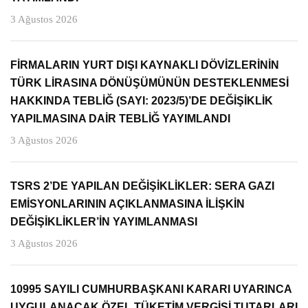
3 Ağustos 2026
FİRMALARIN YURT DIŞI KAYNAKLI DÖVİZLERİNİN
TÜRK LİRASINA DÖNÜŞÜMÜNÜN DESTEKLENMESİ
HAKKINDA TEBLİĞ (SAYI: 2023/5)’DE DEĞİŞİKLİK
YAPILMASINA DAİR TEBLİĞ YAYIMLANDI
3 Ağustos 2026
TSRS 2’DE YAPILAN DEĞİŞİKLİKLER: SERA GAZI
EMİSYONLARININ AÇIKLANMASINA İLİŞKİN
DEĞİŞİKLİKLER’İN YAYIMLANMASI
3 Ağustos 2026
10995 SAYILI CUMHURBAŞKANI KARARI UYARINCA
UYGULANACAK ÖZEL TÜKETİM VERGİSİ TUTARLARI