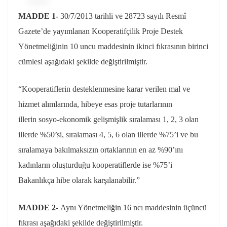
MADDE 1-
30/7/2013
tarihli ve 28723 sayılı Resmî
Gazete’de yayımlanan Kooperatifçilik Proje Destek
Yönetmeliğinin 10 uncu maddesinin ikinci fıkrasının birinci
cümlesi aşağıdaki şekilde değiştirilmiştir.
“Kooperatiflerin desteklenmesine karar verilen mal ve
hizmet alımlarında, hibeye esas proje tutarlarının
illerin
sosyo
-ekonomik gelişmişlik sıralaması 1, 2, 3 olan
illerde %50’si, sıralaması 4, 5, 6 olan illerde %75’i ve bu
sıralamaya bakılmaksızın ortaklarının en az %90’ını
kadınların oluşturduğu kooperatiflerde ise %75’i
Bakanlıkça hibe olarak karşılanabilir.”
MADDE 2-
Aynı Yönetmeliğin 16
ncı
maddesinin üçüncü
fıkrası aşağıdaki şekilde değiştirilmiştir.