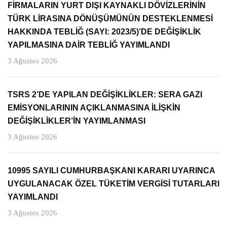
FİRMALARIN YURT DIŞI KAYNAKLI DÖVİZLERİNİN
TÜRK LİRASINA DÖNÜŞÜMÜNÜN DESTEKLENMESİ
HAKKINDA TEBLİĞ (SAYI: 2023/5)’DE DEĞİŞİKLİK
YAPILMASINA DAİR TEBLİĞ YAYIMLANDI
3 Ağustos 2026
TSRS 2’DE YAPILAN DEĞİŞİKLİKLER: SERA GAZI
EMİSYONLARININ AÇIKLANMASINA İLİŞKİN
DEĞİŞİKLİKLER’İN YAYIMLANMASI
3 Ağustos 2026
10995 SAYILI CUMHURBAŞKANI KARARI UYARINCA
UYGULANACAK ÖZEL TÜKETİM VERGİSİ TUTARLARI
YAYIMLANDI
3 Ağustos 2026