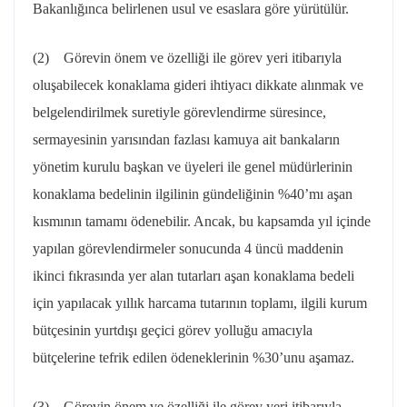
Bakanlığınca belirlenen usul ve esaslara göre yürütülür.
(2) Görevin önem ve özelliği ile görev yeri itibarıyla
oluşabilecek konaklama gideri ihtiyacı dikkate alınmak ve
belgelendirilmek suretiyle görevlendirme süresince,
sermayesinin yarısından fazlası kamuya ait bankaların
yönetim kurulu başkan ve üyeleri ile genel müdürlerinin
konaklama bedelinin ilgilinin gündeliğinin %40’mı aşan
kısmının tamamı ödenebilir. Ancak, bu kapsamda yıl içinde
yapılan görevlendirmeler sonucunda 4 üncü maddenin
ikinci fıkrasında yer alan tutarları aşan konaklama bedeli
için yapılacak yıllık harcama tutarının toplamı, ilgili kurum
bütçesinin yurtdışı geçici görev yolluğu amacıyla
bütçelerine tefrik edilen ödeneklerinin %30’unu aşamaz.
(3) Görevin önem ve özelliği ile görev yeri itibarıyla