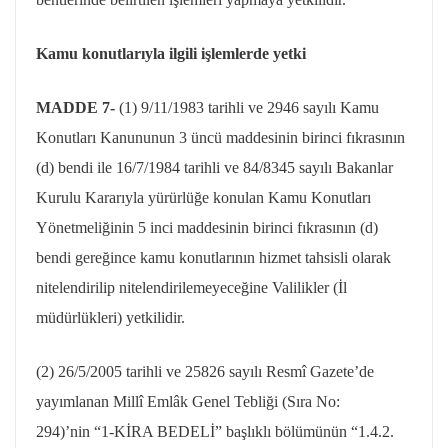
Kamu konutlarıyla ilgili işlemlerde yetki
MADDE 7-
(1)
9/11/1983
tarihli ve 2946 sayılı Kamu
Konutları Kanununun 3 üncü maddesinin birinci fıkrasının
(d) bendi ile 16/7/1984 tarihli ve 84/8345 sayılı Bakanlar
Kurulu Kararıyla yürürlüğe konulan Kamu Konutları
Yönetmeliğinin 5 inci maddesinin birinci fıkrasının (d)
bendi gereğince kamu konutlarının hizmet tahsisli olarak
nitelendirilip nitelendirilemeyeceğine Valilikler (İl
müdürlükleri) yetkilidir.
(2)
26/5/2005
tarihli ve 25826 sayılı Resmî Gazete’de
yayımlanan Millî Emlâk Genel Tebliği (Sıra No:
294)’
nin
“1-KİRA BEDELİ” başlıklı bölümünün “1.4.2.