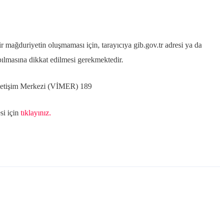
r mağduriyetin oluşmaması için, tarayıcıya gib.gov.tr adresi ya da
apılmasına dikkat edilmesi gerekmektedir.
letişim Merkezi (VİMER) 189
si için
tıklayınız.