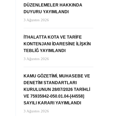
DÜZENLEMELER HAKKINDA
DUYURU YAYIMLANDI
3 Ağustos 2026
İTHALATTA KOTA VE TARİFE
KONTENJANI İDARESİNE İLİŞKİN
TEBLİĞ YAYIMLANDI
3 Ağustos 2026
KAMU GÖZETİMİ, MUHASEBE VE
DENETİM STANDARTLARI
KURULUNUN 28/07/2026 TARİHLİ
VE 75935942-050.01.04-[44558]
SAYILI KARARI YAYIMLANDI
3 Ağustos 2026