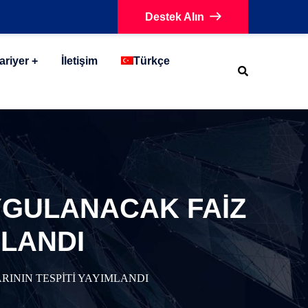
Destek Alın
ariyer
İletişim
Türkçe
YGULANACAK FAİZ
MLANDI
ININ TESPİTİ YAYIMLANDI