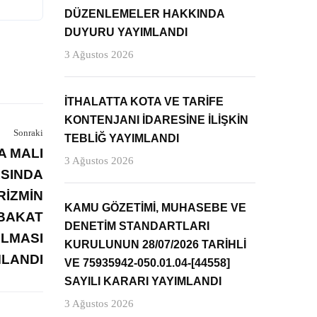
DÜZENLEMELER HAKKINDA
DUYURU YAYIMLANDI
3 Ağustos 2026
İTHALATTA KOTA VE TARİFE
KONTENJANI İDARESİNE İLİŞKİN
Sonraki
TEBLİĞ YAYIMLANDI
A MALI
3 Ağustos 2026
ASINDA
RİZMİN
KAMU GÖZETİMİ, MUHASEBE VE
BAKAT
DENETİM STANDARTLARI
LMASI
KURULUNUN 28/07/2026 TARİHLİ
MLANDI
VE 75935942-050.01.04-[44558]
SAYILI KARARI YAYIMLANDI
3 Ağustos 2026