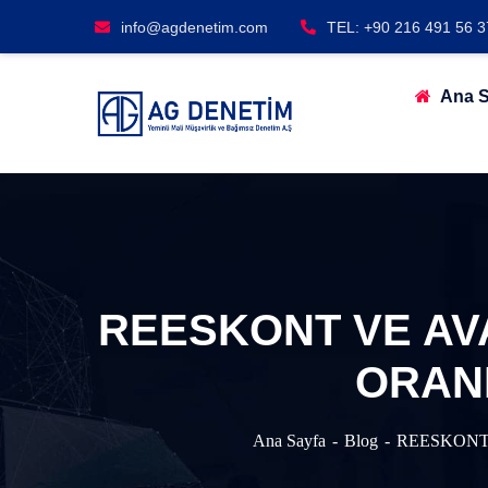
info@agdenetim.com
TEL: +90 216 491 56 3
Ana S
REESKONT VE AV
ORANL
Ana Sayfa
Blog
REESKONT