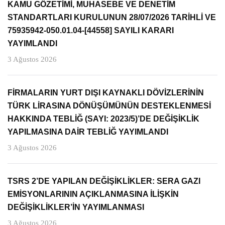
KAMU GÖZETİMİ, MUHASEBE VE DENETİM
STANDARTLARI KURULUNUN 28/07/2026 TARİHLİ VE
75935942-050.01.04-[44558] SAYILI KARARI
YAYIMLANDI
3 Ağustos 2026
FİRMALARIN YURT DIŞI KAYNAKLI DÖVİZLERİNİN
TÜRK LİRASINA DÖNÜŞÜMÜNÜN DESTEKLENMESİ
HAKKINDA TEBLİĞ (SAYI: 2023/5)’DE DEĞİŞİKLİK
YAPILMASINA DAİR TEBLİĞ YAYIMLANDI
3 Ağustos 2026
TSRS 2’DE YAPILAN DEĞİŞİKLİKLER: SERA GAZI
EMİSYONLARININ AÇIKLANMASINA İLİŞKİN
DEĞİŞİKLİKLER’İN YAYIMLANMASI
3 Ağustos 2026