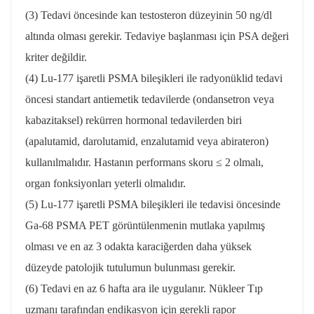
(3) Tedavi öncesinde kan testosteron düzeyinin 50 ng/dl
altında olması gerekir. Tedaviye başlanması için PSA değeri
kriter değildir.
(4) Lu-177 işaretli PSMA bileşikleri ile radyonüklid tedavi
öncesi standart antiemetik tedavilerde (ondansetron veya
kabazitaksel) rekürren hormonal tedavilerden biri
(apalutamid, darolutamid, enzalutamid veya abirateron)
kullanılmalıdır. Hastanın performans skoru ≤ 2 olmalı,
organ fonksiyonları yeterli olmalıdır.
(5) Lu-177 işaretli PSMA bileşikleri ile tedavisi öncesinde
Ga-68 PSMA PET görüntülenmenin mutlaka yapılmış
olması ve en az 3 odakta karaciğerden daha yüksek
düzeyde patolojik tutulumun bulunması gerekir.
(6) Tedavi en az 6 hafta ara ile uygulanır. Nükleer Tıp
uzmanı tarafından endikasyon için gerekli rapor