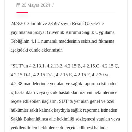
20 Mayıs 2024
24/3/2013
tarihli ve 28597 sayılı Resmî Gazete’de
yayımlanan Sosyal Güvenlik Kurumu Sağlık Uygulama
Tebliğinin 4.1.1 numaralı maddesinin sekizinci fıkrasına
aşağıdaki cümle eklenmiştir.
“
SUT’un
4.2.13.1, 4.2.13.2, 4.2.15.B, 4.2.15.C, 4.2.15.Ç,
4.2.15.D-1, 4.2.15.D-2, 4.2.15.E, 4.2.15.F, 4.2.20 ve
4.2.38 maddelerinde yer alan ve sağlık raporuna istinaden
iç hastalıkları veya çocuk hastalıkları uzman hekimlerince
reçete edilebilen ilaçların,
SUT’ta
yer alan genel ve özel
hükümler saklı kalmak kaydıyla sağlık raporuna istinaden
Sağlık Bakanlığınca aile hekimliği sözleşmesi yapılan veya
yetkilendirilen hekimlerce de reçete edilmesi halinde