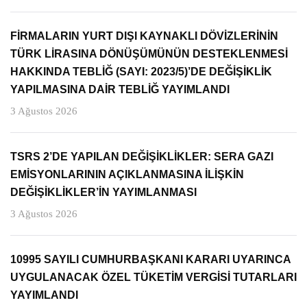
FİRMALARIN YURT DIŞI KAYNAKLI DÖVİZLERİNİN
TÜRK LİRASINA DÖNÜŞÜMÜNÜN DESTEKLENMESİ
HAKKINDA TEBLİĞ (SAYI: 2023/5)’DE DEĞİŞİKLİK
YAPILMASINA DAİR TEBLİĞ YAYIMLANDI
3 Ağustos 2026
TSRS 2’DE YAPILAN DEĞİŞİKLİKLER: SERA GAZI
EMİSYONLARININ AÇIKLANMASINA İLİŞKİN
DEĞİŞİKLİKLER’İN YAYIMLANMASI
3 Ağustos 2026
10995 SAYILI CUMHURBAŞKANI KARARI UYARINCA
UYGULANACAK ÖZEL TÜKETİM VERGİSİ TUTARLARI
YAYIMLANDI