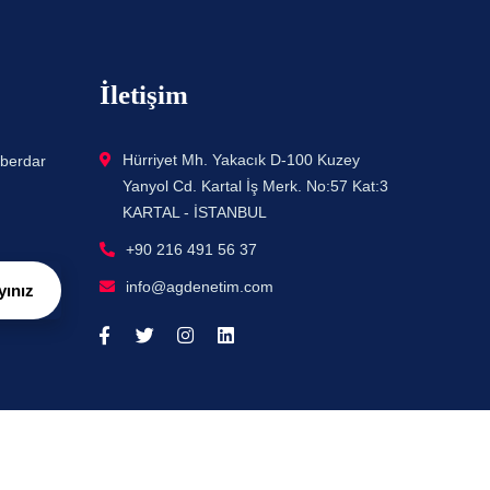
İletişim
Hürriyet Mh. Yakacık D-100 Kuzey
aberdar
Yanyol Cd. Kartal İş Merk. No:57 Kat:3
KARTAL - İSTANBUL
+90 216 491 56 37
info@agdenetim.com
yınız