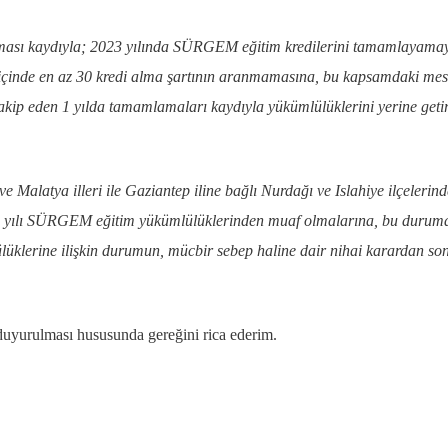
i olması kaydıyla; 2023 yılında SÜRGEM eğitim kredilerini tamamlayama
içinde en az 30 kredi alma şartının aranmamasına, bu kapsamdaki mes
takip eden 1 yılda tamamlamaları kaydıyla yükümlülüklerini yerine geti
alatya illeri ile Gaziantep iline bağlı Nurdağı ve Islahiye ilçelerind
23 yılı SÜRGEM eğitim yükümlülüklerinden muaf olmalarına, bu durum
lüklerine ilişkin durumun, mücbir sebep haline dair nihai karardan so
 duyurulması hususunda gereğini rica ederim.