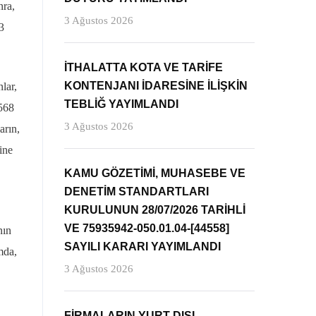
nra,
3 Ağustos 2026
3
İTHALATTA KOTA VE TARİFE
KONTENJANI İDARESİNE İLİŞKİN
lar,
TEBLİĞ YAYIMLANDI
3568
3 Ağustos 2026
arın,
ine
KAMU GÖZETİMİ, MUHASEBE VE
DENETİM STANDARTLARI
KURULUNUN 28/07/2026 TARİHLİ
VE 75935942-050.01.04-[44558]
nın
SAYILI KARARI YAYIMLANDI
mda,
3 Ağustos 2026
FİRMALARIN YURT DIŞI