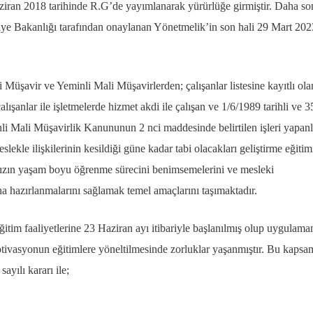
iran 2018 tarihinde R.G’de yayımlanarak yürürlüğe girmiştir. Daha so
liye Bakanlığı tarafından onaylanan Yönetmelik’in son hali 29 Mart 202
şavir ve Yeminli Mali Müşavirlerden; çalışanlar listesine kayıtlı olan
ışanlar ile işletmelerde hizmet akdi ile çalışan ve 1/6/1989 tarihli ve 
li Mali Müşavirlik Kanununun 2 nci maddesinde belirtilen işleri yapanl
lekle ilişkilerinin kesildiği güne kadar tabi olacakları geliştirme eğitim
mızın yaşam boyu öğrenme sürecini benimsemelerini ve mesleki
rına hazırlanmalarını sağlamak temel amaçlarını taşımaktadır.
 faaliyetlerine 23 Haziran ayı itibariyle başlanılmış olup uygulama
motivasyonun eğitimlere yöneltilmesinde zorluklar yaşanmıştır. Bu kapsa
yılı kararı ile;