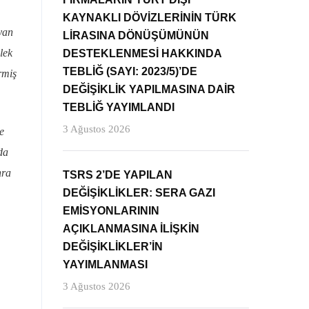
KAYNAKLI DÖVİZLERİNİN TÜRK
yan
LİRASINA DÖNÜŞÜMÜNÜN
lek
DESTEKLENMESİ HAKKINDA
TEBLİĞ (SAYI: 2023/5)’DE
rmiş
DEĞİŞİKLİK YAPILMASINA DAİR
TEBLİĞ YAYIMLANDI
3 Ağustos 2026
e
da
nra
TSRS 2’DE YAPILAN
DEĞİŞİKLİKLER: SERA GAZI
EMİSYONLARININ
AÇIKLANMASINA İLİŞKİN
DEĞİŞİKLİKLER’İN
YAYIMLANMASI
3 Ağustos 2026