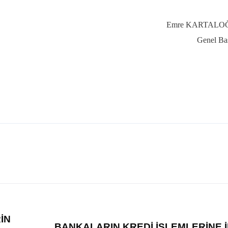
Emre KARTALO
Genel Ba
İN
BANKALARIN KREDİ İŞLEMLERİNE İ