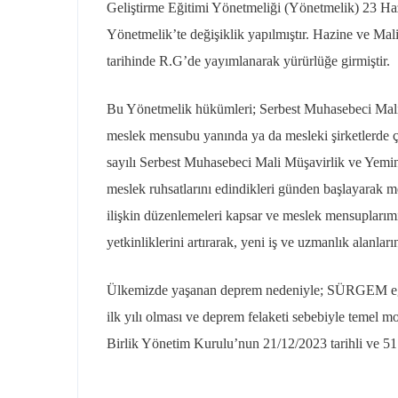
Geliştirme Eğitimi Yönetmeliği (Yönetmelik) 23 Haz
Yönetmelik’te değişiklik yapılmıştır. Hazine ve Ma
tarihinde R.G’de yayımlanarak yürürlüğe girmiştir.
Bu Yönetmelik hükümleri; Serbest Muhasebeci Mali Mü
meslek mensubu yanında ya da mesleki şirketlerde çal
sayılı Serbest Muhasebeci Mali Müşavirlik ve Yemin
meslek ruhsatlarını edindikleri günden başlayarak mes
ilişkin düzenlemeleri kapsar ve meslek mensupları
yetkinliklerini artırarak, yeni iş ve uzmanlık alanla
Ülkemizde yaşanan deprem nedeniyle; SÜRGEM eğitim
ilk yılı olması ve deprem felaketi sebebiyle temel 
Birlik Yönetim Kurulu’nun 21/12/2023 tarihli ve 51 sa