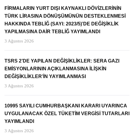
FİRMALARIN YURT DIŞI KAYNAKLI DÖVİZLERİNİN
TÜRK LİRASINA DÖNÜŞÜMÜNÜN DESTEKLENMESİ
HAKKINDA TEBLİĞ (SAYI: 2023/5)’DE DEĞİŞİKLİK
YAPILMASINA DAİR TEBLİĞ YAYIMLANDI
3 Ağustos 2026
TSRS 2’DE YAPILAN DEĞİŞİKLİKLER: SERA GAZI
EMİSYONLARININ AÇIKLANMASINA İLİŞKİN
DEĞİŞİKLİKLER’İN YAYIMLANMASI
3 Ağustos 2026
10995 SAYILI CUMHURBAŞKANI KARARI UYARINCA
UYGULANACAK ÖZEL TÜKETİM VERGİSİ TUTARLARI
YAYIMLANDI
3 Ağustos 2026