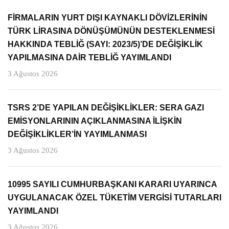
FİRMALARIN YURT DIŞI KAYNAKLI DÖVİZLERİNİN
TÜRK LİRASINA DÖNÜŞÜMÜNÜN DESTEKLENMESİ
HAKKINDA TEBLİĞ (SAYI: 2023/5)’DE DEĞİŞİKLİK
YAPILMASINA DAİR TEBLİĞ YAYIMLANDI
3 Ağustos 2026
TSRS 2’DE YAPILAN DEĞİŞİKLİKLER: SERA GAZI
EMİSYONLARININ AÇIKLANMASINA İLİŞKİN
DEĞİŞİKLİKLER’İN YAYIMLANMASI
3 Ağustos 2026
10995 SAYILI CUMHURBAŞKANI KARARI UYARINCA
UYGULANACAK ÖZEL TÜKETİM VERGİSİ TUTARLARI
YAYIMLANDI
3 Ağustos 2026