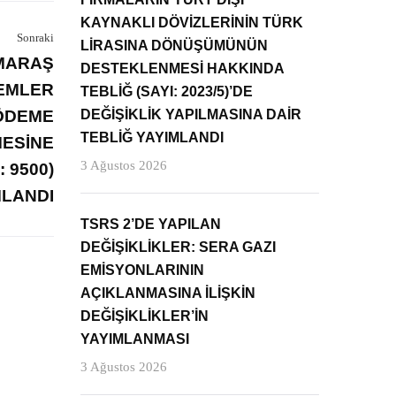
KAYNAKLI DÖVİZLERİNİN TÜRK
Sonraki
LİRASINA DÖNÜŞÜMÜNÜN
NMARAŞ
DESTEKLENMESİ HAKKINDA
REMLER
TEBLİĞ (SAYI: 2023/5)’DE
 ÖDEME
DEĞİŞİKLİK YAPILMASINA DAİR
TEBLİĞ YAYIMLANDI
MESİNE
3 Ağustos 2026
 9500)
MLANDI
TSRS 2’DE YAPILAN
DEĞİŞİKLİKLER: SERA GAZI
EMİSYONLARININ
AÇIKLANMASINA İLİŞKİN
DEĞİŞİKLİKLER’İN
YAYIMLANMASI
3 Ağustos 2026