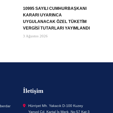
10995 SAYILI CUMHURBAŞKANI
KARARI UYARINCA
UYGULANACAK ÖZEL TÜKETİM
VERGİSİ TUTARLARI YAYIMLANDI
3 Ağustos 2026
İletişim
Hürriyet Mh. Yakacık D-100 Kuzey
aberdar
Yanyol Cd. Kartal İş Merk. No:57 Kat:3