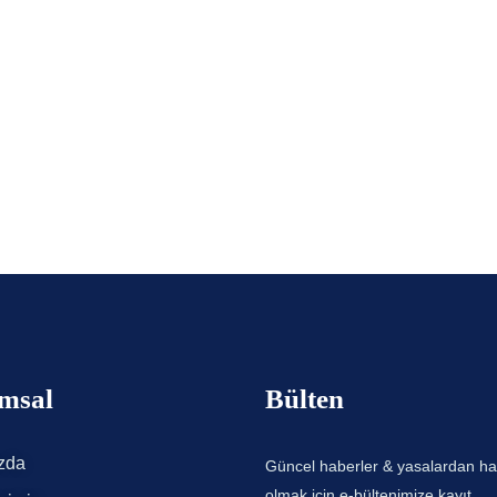
msal
Bülten
zda
Güncel haberler & yasalardan h
olmak için e-bültenimize kayıt