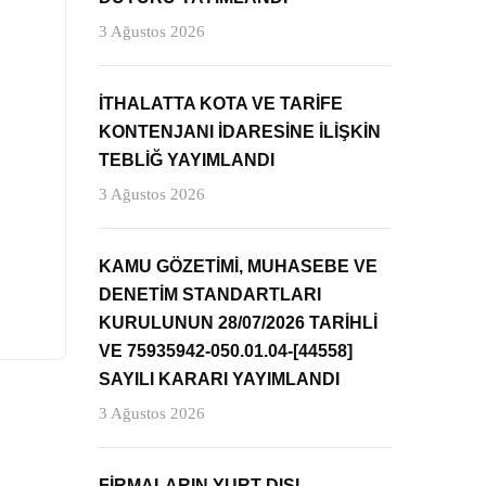
3 Ağustos 2026
İTHALATTA KOTA VE TARİFE
KONTENJANI İDARESİNE İLİŞKİN
TEBLİĞ YAYIMLANDI
3 Ağustos 2026
KAMU GÖZETİMİ, MUHASEBE VE
DENETİM STANDARTLARI
KURULUNUN 28/07/2026 TARİHLİ
VE 75935942-050.01.04-[44558]
SAYILI KARARI YAYIMLANDI
3 Ağustos 2026
FİRMALARIN YURT DIŞI