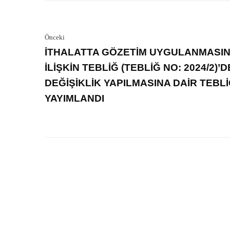
Önceki
İTHALATTA GÖZETİM UYGULANMASI
İLİŞKİN TEBLİĞ (TEBLİĞ NO: 2024/2)’D
DEĞİŞİKLİK YAPILMASINA DAİR TEBL
YAYIMLANDI