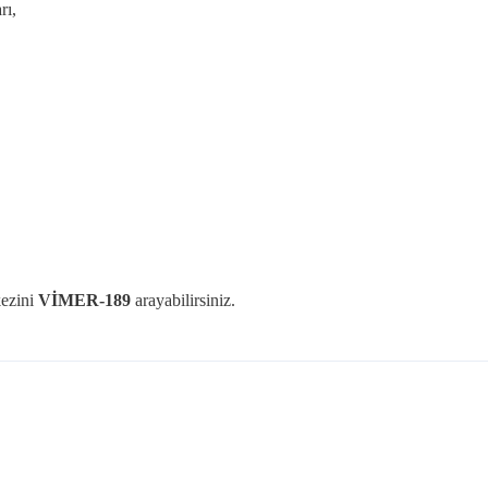
rı,
kezini
VİMER-189
arayabilirsiniz.