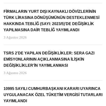
FİRMALARIN YURT DIŞI KAYNAKLI DÖVİZLERİNİN
TÜRK LİRASINA DÖNÜŞÜMÜNÜN DESTEKLENMESİ
HAKKINDA TEBLİĞ (SAYI: 2023/5)’DE DEĞİŞİKLİK
YAPILMASINA DAİR TEBLİĞ YAYIMLANDI
3 Ağustos 2026
TSRS 2’DE YAPILAN DEĞİŞİKLİKLER: SERA GAZI
EMİSYONLARININ AÇIKLANMASINA İLİŞKİN
DEĞİŞİKLİKLER’İN YAYIMLANMASI
3 Ağustos 2026
10995 SAYILI CUMHURBAŞKANI KARARI UYARINCA
UYGULANACAK ÖZEL TÜKETİM VERGİSİ TUTARLARI
YAYIMLANDI