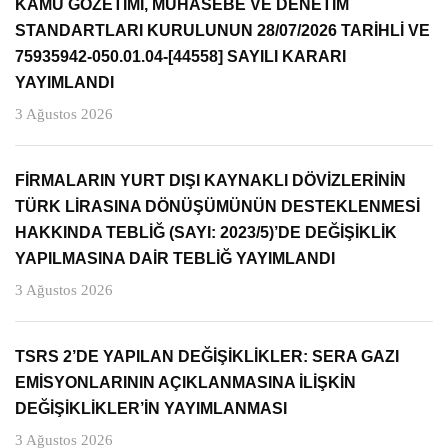
KAMU GÖZETİMİ, MUHASEBE VE DENETİM
STANDARTLARI KURULUNUN 28/07/2026 TARİHLİ VE
75935942-050.01.04-[44558] SAYILI KARARI
YAYIMLANDI
3 Ağustos 2026
FİRMALARIN YURT DIŞI KAYNAKLI DÖVİZLERİNİN
TÜRK LİRASINA DÖNÜŞÜMÜNÜN DESTEKLENMESİ
HAKKINDA TEBLİĞ (SAYI: 2023/5)’DE DEĞİŞİKLİK
YAPILMASINA DAİR TEBLİĞ YAYIMLANDI
3 Ağustos 2026
TSRS 2’DE YAPILAN DEĞİŞİKLİKLER: SERA GAZI
EMİSYONLARININ AÇIKLANMASINA İLİŞKİN
DEĞİŞİKLİKLER’İN YAYIMLANMASI
3 Ağustos 2026