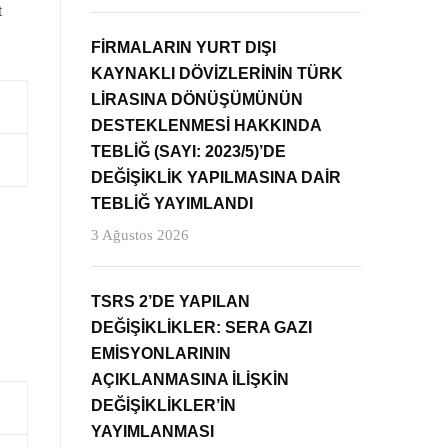
t
FİRMALARIN YURT DIŞI
KAYNAKLI DÖVİZLERİNİN TÜRK
LİRASINA DÖNÜŞÜMÜNÜN
DESTEKLENMESİ HAKKINDA
TEBLİĞ (SAYI: 2023/5)’DE
DEĞİŞİKLİK YAPILMASINA DAİR
TEBLİĞ YAYIMLANDI
3 Ağustos 2026
TSRS 2’DE YAPILAN
DEĞİŞİKLİKLER: SERA GAZI
EMİSYONLARININ
AÇIKLANMASINA İLİŞKİN
DEĞİŞİKLİKLER’İN
YAYIMLANMASI