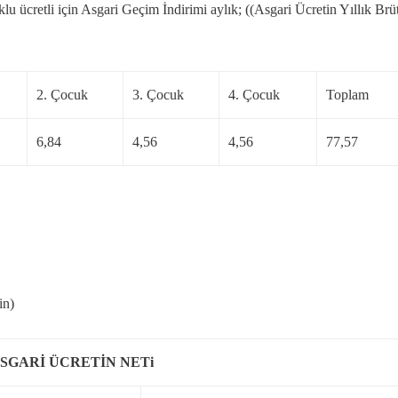
lu ücretli için Asgari Geçim İndirimi aylık; ((Asgari Ücretin Yıllık Brü
2. Çocuk
3. Çocuk
4. Çocuk
Toplam
6,84
4,56
4,56
77,57
in)
ASGARİ ÜCRETİN NETi