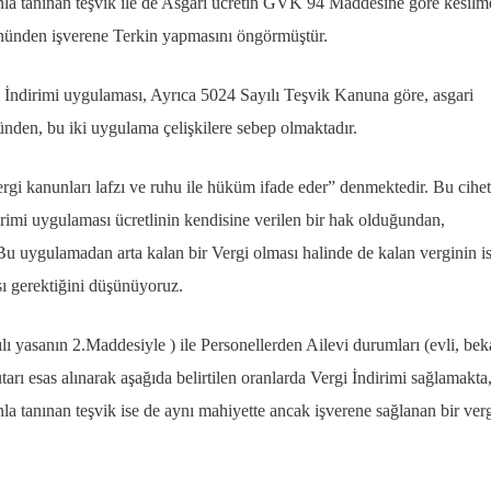
unla tanınan teşvik ile de Asgari ücretin GVK 94 Maddesine göre kesilm
önünden işverene Terkin yapmasını öngörmüştür.
dirimi uygulaması, Ayrıca 5024 Sayılı Teşvik Kanuna göre, asgari
ünden, bu iki uygulama çelişkilere sebep olmaktadır.
 kanunları lafzı ve ruhu ile hüküm ifade eder” denmektedir. Bu cihet
i uygulaması ücretlinin kendisine verilen bir hak olduğundan,
 uygulamadan arta kalan bir Vergi olması halinde de kalan verginin i
ı gerektiğini düşünüyoruz.
ı yasanın 2.Maddesiyle ) ile Personellerden Ailevi durumları (evli, bek
tarı esas alınarak aşağıda belirtilen oranlarda Vergi İndirimi sağlamakta
nla tanınan teşvik ise de aynı mahiyette ancak işverene sağlanan bir ver