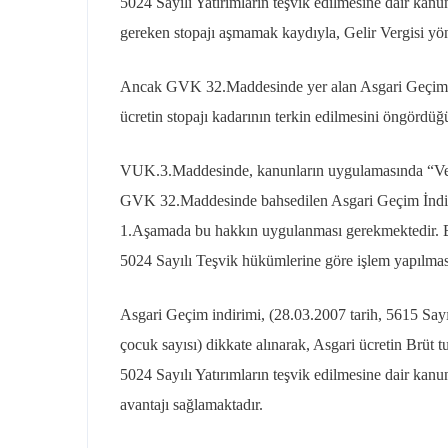
5024 Sayılı Yatırımların teşvik edilmesine dair kan
gereken stopajı aşmamak kaydıyla, Gelir Vergisi y
Ancak GVK 32.Maddesinde yer alan Asgari Geçim İn
ücretin stopajı kadarının terkin edilmesini öngördüğ
VUK.3.Maddesinde, kanunların uygulamasında “Vergi
GVK 32.Maddesinde bahsedilen Asgari Geçim İndirim
1.Aşamada bu hakkın uygulanması gerekmektedir. Bu
5024 Sayılı Teşvik hükümlerine göre işlem yapılmas
Asgari Geçim indirimi, (28.03.2007 tarih, 5615 Sayıl
çocuk sayısı) dikkate alınarak, Asgari ücretin Brüt tu
5024 Sayılı Yatırımların teşvik edilmesine dair kanu
avantajı sağlamaktadır.