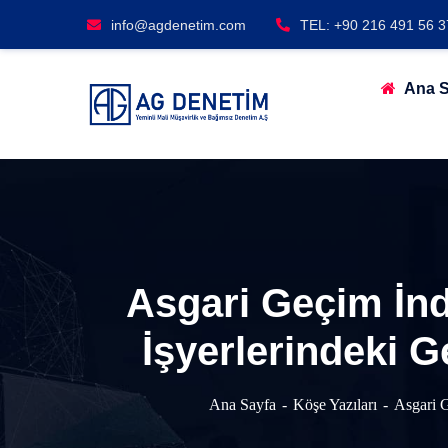
info@agdenetim.com
TEL: +90 216 491 56 3
Ana S
Asgari Geçim İnd
İşyerlerindeki G
Ana Sayfa
Köşe Yazıları
Asgari G