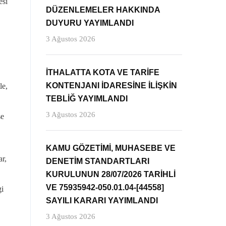
esi
DÜZENLEMELER HAKKINDA
DUYURU YAYIMLANDI
3 Ağustos 2026
İTHALATTA KOTA VE TARİFE
KONTENJANI İDARESİNE İLİŞKİN
le,
TEBLİĞ YAYIMLANDI
3 Ağustos 2026
se
KAMU GÖZETİMİ, MUHASEBE VE
ar,
DENETİM STANDARTLARI
,
KURULUNUN 28/07/2026 TARİHLİ
VE 75935942-050.01.04-[44558]
gi
SAYILI KARARI YAYIMLANDI
3 Ağustos 2026