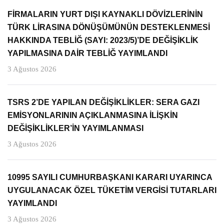
FİRMALARIN YURT DIŞI KAYNAKLI DÖVİZLERİNİN
TÜRK LİRASINA DÖNÜŞÜMÜNÜN DESTEKLENMESİ
HAKKINDA TEBLİĞ (SAYI: 2023/5)’DE DEĞİŞİKLİK
YAPILMASINA DAİR TEBLİĞ YAYIMLANDI
3 Ağustos 2026
TSRS 2’DE YAPILAN DEĞİŞİKLİKLER: SERA GAZI
EMİSYONLARININ AÇIKLANMASINA İLİŞKİN
DEĞİŞİKLİKLER’İN YAYIMLANMASI
3 Ağustos 2026
10995 SAYILI CUMHURBAŞKANI KARARI UYARINCA
UYGULANACAK ÖZEL TÜKETİM VERGİSİ TUTARLARI
YAYIMLANDI
3 Ağustos 2026