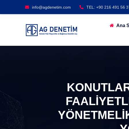
info@agdenetim.com
TEL: +90 216 491 56 3
Ana S
KONUTLAR
FAALİYETL
YÖNETMELİK
Y