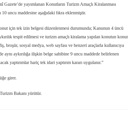
esmî Gazete’de yayımlanan Konutların Turizm Amaçlı Kiralanması
 10 uncu maddesine aşağıdaki fıkra eklenmiştir.
a konut için tek izin belgesi düzenlenmesi durumunda; Kanunun 4 üncü
ykırılık tespit edilmesi ve turizm amaçlı kiralama yapılan konutun konu
 afiş, broşür, sosyal medya, web sayfası ve benzeri araçlarla kullanıcıya
rinde aynı aykırılığa ilişkin belge sahibine 9 uncu maddede belirlenen
anacak yaptırımlar hariç tek idari yaptırım kararı uygulanır.”
ğe girer.
Turizm Bakanı yürütür.