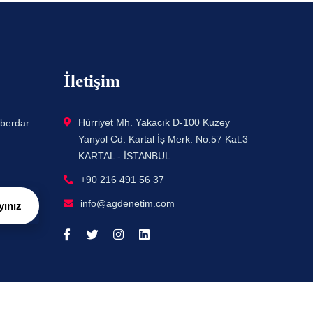
İletişim
Hürriyet Mh. Yakacık D-100 Kuzey
aberdar
Yanyol Cd. Kartal İş Merk. No:57 Kat:3
KARTAL - İSTANBUL
+90 216 491 56 37
info@agdenetim.com
yınız