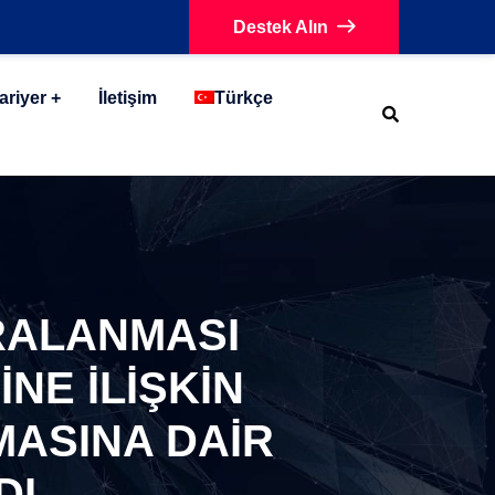
Destek Alın
ariyer
İletişim
Türkçe
RALANMASI
NE İLİŞKİN
MASINA DAİR
DI