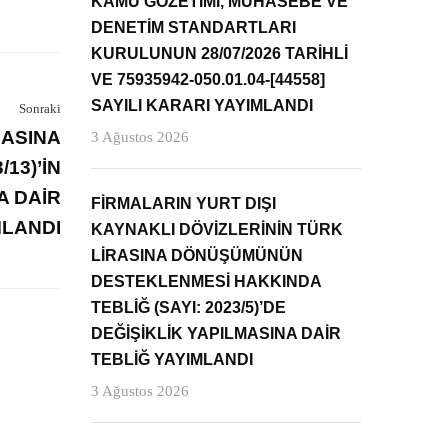
KAMU GÖZETİMİ, MUHASEBE VE
DENETİM STANDARTLARI
KURULUNUN 28/07/2026 TARİHLİ
VE 75935942-050.01.04-[44558]
SAYILI KARARI YAYIMLANDI
Sonraki
MASINA
3 Ağustos 2026
/13)’İN
A DAİR
FİRMALARIN YURT DIŞI
MLANDI
KAYNAKLI DÖVİZLERİNİN TÜRK
LİRASINA DÖNÜŞÜMÜNÜN
DESTEKLENMESİ HAKKINDA
TEBLİĞ (SAYI: 2023/5)’DE
DEĞİŞİKLİK YAPILMASINA DAİR
TEBLİĞ YAYIMLANDI
3 Ağustos 2026