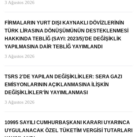
3 Ağustos 2026
FİRMALARIN YURT DIŞI KAYNAKLI DÖVİZLERİNİN
TÜRK LİRASINA DÖNÜŞÜMÜNÜN DESTEKLENMESİ
HAKKINDA TEBLİĞ (SAYI: 2023/5)’DE DEĞİŞİKLİK
YAPILMASINA DAİR TEBLİĞ YAYIMLANDI
3 Ağustos 2026
TSRS 2’DE YAPILAN DEĞİŞİKLİKLER: SERA GAZI
EMİSYONLARININ AÇIKLANMASINA İLİŞKİN
DEĞİŞİKLİKLER’İN YAYIMLANMASI
3 Ağustos 2026
10995 SAYILI CUMHURBAŞKANI KARARI UYARINCA
UYGULANACAK ÖZEL TÜKETİM VERGİSİ TUTARLARI