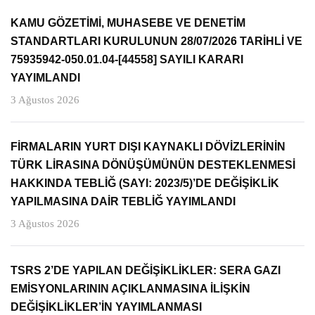
KAMU GÖZETİMİ, MUHASEBE VE DENETİM
STANDARTLARI KURULUNUN 28/07/2026 TARİHLİ VE
75935942-050.01.04-[44558] SAYILI KARARI
YAYIMLANDI
3 Ağustos 2026
FİRMALARIN YURT DIŞI KAYNAKLI DÖVİZLERİNİN
TÜRK LİRASINA DÖNÜŞÜMÜNÜN DESTEKLENMESİ
HAKKINDA TEBLİĞ (SAYI: 2023/5)’DE DEĞİŞİKLİK
YAPILMASINA DAİR TEBLİĞ YAYIMLANDI
3 Ağustos 2026
TSRS 2’DE YAPILAN DEĞİŞİKLİKLER: SERA GAZI
EMİSYONLARININ AÇIKLANMASINA İLİŞKİN
DEĞİŞİKLİKLER’İN YAYIMLANMASI