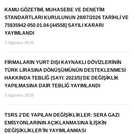
KAMU GÖZETİMİ, MUHASEBE VE DENETİM
STANDARTLARI KURULUNUN 28/07/2026 TARİHLİ VE
75935942-050.01.04-[44558] SAYILI KARARI
YAYIMLANDI
3 Ağustos 2026
FİRMALARIN YURT DIŞI KAYNAKLI DÖVİZLERİNİN
TÜRK LİRASINA DÖNÜŞÜMÜNÜN DESTEKLENMESİ
HAKKINDA TEBLİĞ (SAYI: 2023/5)’DE DEĞİŞİKLİK
YAPILMASINA DAİR TEBLİĞ YAYIMLANDI
3 Ağustos 2026
TSRS 2’DE YAPILAN DEĞİŞİKLİKLER: SERA GAZI
EMİSYONLARININ AÇIKLANMASINA İLİŞKİN
DEĞİŞİKLİKLER’İN YAYIMLANMASI