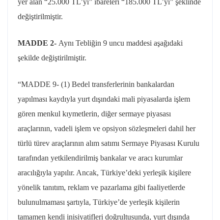
yer alan “25.000 TL’yi” ibareleri “185.000 TL’yi” şeklinde
değiştirilmiştir.
MADDE 2-
Aynı Tebliğin 9 uncu maddesi aşağıdaki
şekilde değiştirilmiştir.
“MADDE 9- (1) Bedel transferlerinin bankalardan
yapılması kaydıyla yurt dışındaki mali piyasalarda işlem
gören menkul kıymetlerin, diğer sermaye piyasası
araçlarının, vadeli işlem ve
opsiyon
sözleşmeleri dahil her
türlü türev araçlarının alım satımı Sermaye Piyasası Kurulu
tarafından yetkilendirilmiş bankalar ve aracı kurumlar
aracılığıyla yapılır. Ancak, Türkiye’deki yerleşik kişilere
yönelik tanıtım, reklam ve pazarlama gibi faaliyetlerde
bulunulmaması şartıyla, Türkiye’de yerleşik kişilerin
tamamen kendi
inisiyatifleri
doğrultusunda, yurt dışında