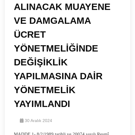
ALINACAK MUAYENE
VE DAMGALAMA
ÜCRET
YÖNETMELİĞİNDE
DEĞİŞİKLİK
YAPILMASINA DAİR
YÖNETMELİK
YAYIMLANDI
30 Aralık 2024
MADDE 1- 8/2/1989 tarihli ve 20074 sayılı Resmî