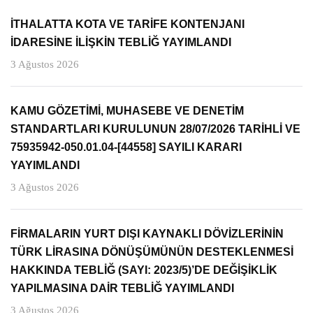
İTHALATTA KOTA VE TARİFE KONTENJANI
İDARESİNE İLİŞKİN TEBLİĞ YAYIMLANDI
3 Ağustos 2026
KAMU GÖZETİMİ, MUHASEBE VE DENETİM
STANDARTLARI KURULUNUN 28/07/2026 TARİHLİ VE
75935942-050.01.04-[44558] SAYILI KARARI
YAYIMLANDI
3 Ağustos 2026
FİRMALARIN YURT DIŞI KAYNAKLI DÖVİZLERİNİN
TÜRK LİRASINA DÖNÜŞÜMÜNÜN DESTEKLENMESİ
HAKKINDA TEBLİĞ (SAYI: 2023/5)’DE DEĞİŞİKLİK
YAPILMASINA DAİR TEBLİĞ YAYIMLANDI
3 Ağustos 2026